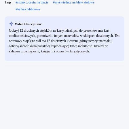
Tags:
#
stojak z drutu na blacie
#
wyświetlacz na blaty stołowe
#
tablica tablicowa
Video Description:
Odkryj 12 drucianych stojaków na karty, idealnych do prezentowania kart
okolicznościowych, pocztówek i innych materiałów w sklepach detalicznych. Ten
obrotowy stojak na stół ma 12 drucianych kieszeni, górny uchwyt na znak i
solidną sześciokątną podstawę zapewniającą łatwą mobilność. Idealny do
sklepów z pamiątkami, księgarni i obszarów turystycznych.