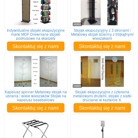
Indywidualne stojaki ekspozycyjne
Stojak ekspozycyjny z 3 stronami /
marki MDF Drewniane stojaki
Metalowy stojak ścienny z trójkątnymi
podłogowe na skarpety
wieszakami
Skontaktuj się z nami
Skontaktuj się z nami
Kapelusz spinner Metalowy stojak na
Stojaki ekspozycyjne z czterema
ubrania / wiele wieszaków Stojak na
metalowymi drutami, stojaki z siatki
kapelusz baseballowy
drucianej w kształcie X.
Skontaktuj się z nami
Skontaktuj się z nami