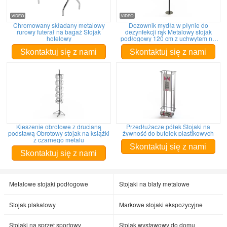
Chromowany składany metalowy
Dozownik mydła w płynie do
rurowy futerał na bagaż Stojak
dezynfekcji rąk Metalowy stojak
hotelowy
podłogowy 120 cm z uchwytem na
znak
Skontaktuj się z nami
Skontaktuj się z nami
Kieszenie obrotowe z drucianą
Przedłużacze półek Stojaki na
podstawą Obrotowy stojak na książki
żywność do butelek plastikowych
z czarnego metalu
Skontaktuj się z nami
Skontaktuj się z nami
Metalowe stojaki podłogowe
Stojaki na blaty metalowe
Stojak plakatowy
Markowe stojaki ekspozycyjne
Stojaki na sprzęt sportowy
Stojak wystawowy do domu