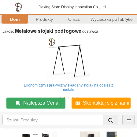
Jiaxing Store Display Innovation Co., Ltd.
Dom
Produkty
O nas
Wycieczka po fabryce
>>
Metalowe stojaki podłogowe
Jakość
dostawca
Ekonomiczny i praktyczny składany stojak na odzież z
metalu
Najlepsza Cena
Skontaktuj się z nami