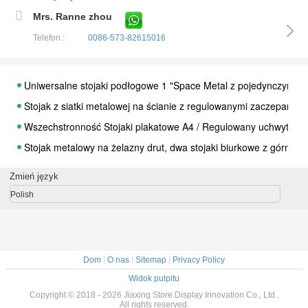
Mrs. Ranne zhou
Telefon :
0086-573-82615016
Uniwersalne stojaki podłogowe 1 "Space Metal z pojedynczymi 
Stojak z siatki metalowej na ścianie z regulowanymi zaczepami 2
Wszechstronność Stojaki plakatowe A4 / Regulowany uchwyt podł
Stojak metalowy na żelazny drut, dwa stojaki biurkowe z górnym
Supmarket Stojak na spinner z drutu / metalowy stojak na DVD z 
Zmień język
Stojak na żywność z drutu żelaznego Stojak na blat Dozownik Ł
Polish
Wieszak na ubrania ze stali nierdzewnej z chromowaną rurką, me
Stojak z siatki drucianej Sklep spożywczy z trzema bokami w kształ
Stojak podłogowy w kształcie litery H Panele ścienne z listew / 4 
Dom
|
O nas
|
Sitemap
|
Privacy Policy
Stojak ekspozycyjny Iron Supmarket z dwóch stron
Widok pulpitu
Regały sklepowe Three Sides Triangle do sklepu spożywczego do
Copyright © 2018 - 2026 Jiaxing Store Display Innovation Co., Ltd..
All rights reserved.