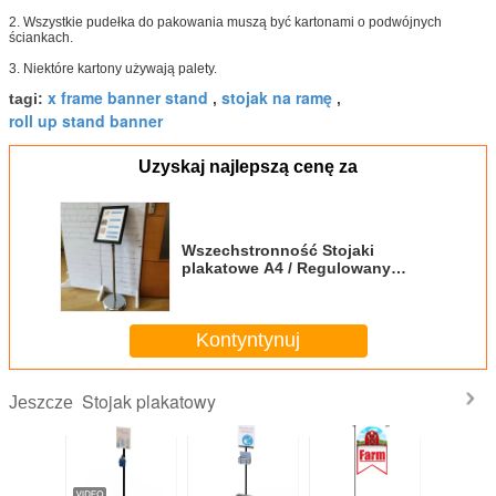
2. Wszystkie pudełka do pakowania muszą być kartonami o podwójnych
ściankach.
3. Niektóre kartony używają palety.
x frame banner stand
stojak na ramę
tagi:
,
,
roll up stand banner
Uzyskaj najlepszą cenę za
Wszechstronność Stojaki
plakatowe A4 / Regulowany
uchwyt podłogowy stojący z
regulacją wysokości
Kontyntynuj
Stojak plakatowy
Jeszcze