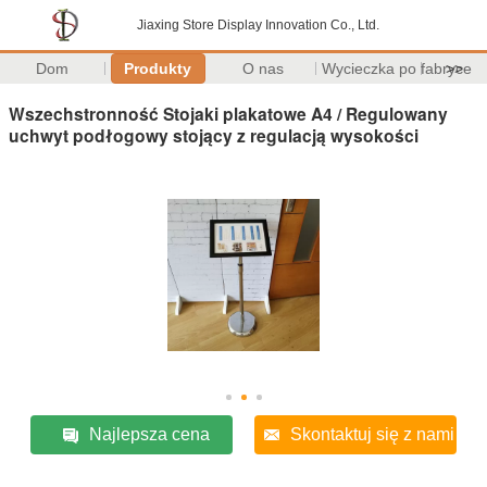
Jiaxing Store Display Innovation Co., Ltd.
Dom
Produkty
O nas
Wycieczka po fabryce
>>
Wszechstronność Stojaki plakatowe A4 / Regulowany
uchwyt podłogowy stojący z regulacją wysokości
Najlepsza cena
Skontaktuj się z nami