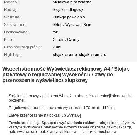
Materiał::
Metalowa rura żelazna
Rodzaj::
Stojak podłogowy
Struktura::
Funkcja powalenia
Stosowanie::
Sklep / Wystawa / Biuro
Dostosowane::
tak
Kolor::
Chrom / Czarny
Czas realizacji próbki::
7 dni
stojak z ramą
stojak z ramą x
High Light:
,
Wszechstronność Wyświetlacz reklamowy A4 / Stojak
plakatowy o regulowanej wysokości / Łatwy do
przenoszenia wyświetlacz słupkowy
Stojak reklamowy z plakatem A4 można obracać w orientacji pionowej lub
poziomej.
Regulowana rura metalowa ma wysokość od 70 cm do 110 cm.
Łatwe przenoszenie na pokaz lub wystawę.
Trwała konstrukcja
Sprzęt do wyświetlania reklam
nadaje się do użytku w
każdym ruchliwym i intensywnie uczęszczanym obszarze, takim jak targi,
hale wystawowe, lobby, witryny sklepowe i salony samochodowe