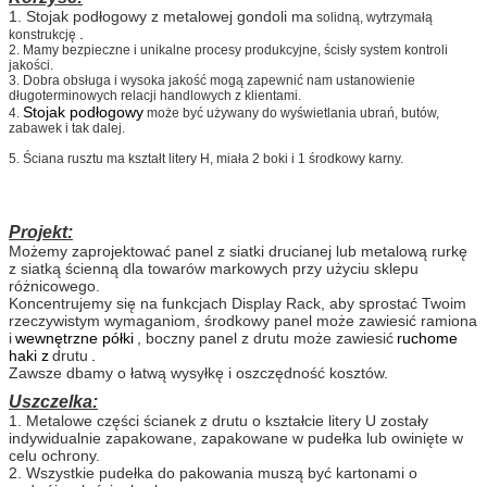
1.
Stojak podłogowy z metalowej gondoli ma
solidną, wytrzymałą
.
konstrukcję
2. Mamy bezpieczne i unikalne procesy produkcyjne, ścisły system kontroli
jakości.
3. Dobra obsługa i wysoka jakość mogą zapewnić nam ustanowienie
długoterminowych relacji handlowych z klientami.
Stojak podłogowy
4.
może być używany do wyświetlania ubrań, butów,
zabawek i tak dalej.
5. Ściana rusztu ma kształt litery H, miała 2 boki i 1 środkowy karny.
Projekt:
Możemy zaprojektować panel z siatki drucianej lub metalową rurkę
z siatką ścienną dla towarów markowych przy użyciu sklepu
różnicowego.
Koncentrujemy się na funkcjach Display Rack, aby sprostać Twoim
rzeczywistym wymaganiom, środkowy panel może zawiesić ramiona
i
wewnętrzne półki
, boczny panel z drutu może zawiesić
ruchome
haki z
drutu
.
Zawsze dbamy o łatwą wysyłkę i oszczędność kosztów.
Uszczelka:
1. Metalowe części ścianek z drutu o kształcie litery U zostały
indywidualnie zapakowane, zapakowane w pudełka lub owinięte w
celu ochrony.
2. Wszystkie pudełka do pakowania muszą być kartonami o