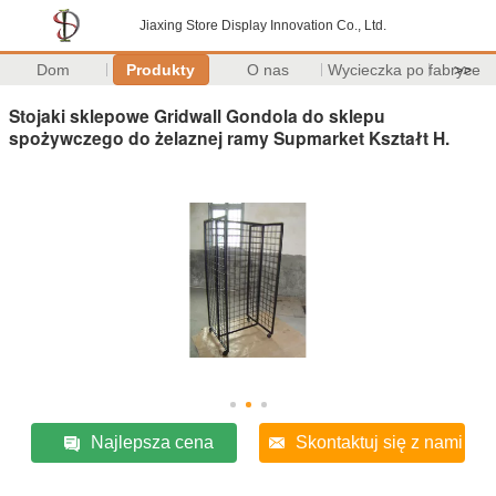
Jiaxing Store Display Innovation Co., Ltd.
Dom
Produkty
O nas
Wycieczka po fabryce
>>
Stojaki sklepowe Gridwall Gondola do sklepu
spożywczego do żelaznej ramy Supmarket Kształt H.
Najlepsza cena
Skontaktuj się z nami