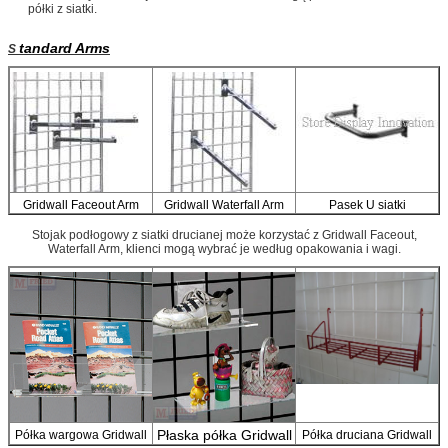
półki z siatki.
tandard Arms
S
Gridwall Faceout Arm
Gridwall Waterfall Arm
Pasek U siatki
Stojak podłogowy z siatki drucianej może korzystać z Gridwall Faceout,
Waterfall Arm, klienci mogą wybrać je według opakowania i wagi.
Płaska półka Gridwall
Półka wargowa Gridwall
Półka druciana Gridwall