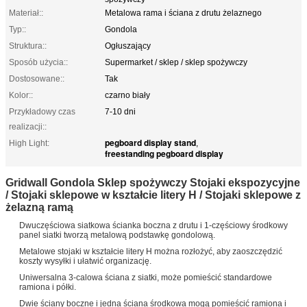
Materiał::
Metalowa rama i ściana z drutu żelaznego
Typ::
Gondola
Struktura::
Ogłuszający
Sposób użycia::
Supermarket / sklep / sklep spożywczy
Dostosowane::
Tak
Kolor::
czarno biały
Przykładowy czas
7-10 dni
realizacji::
pegboard display stand
High Light:
,
freestanding pegboard display
Gridwall Gondola Sklep spożywczy Stojaki ekspozycyjne
/ Stojaki sklepowe w kształcie litery H / Stojaki sklepowe z
żelazną ramą
Dwuczęściowa siatkowa ścianka boczna z drutu i 1-częściowy środkowy
panel siatki tworzą metalową podstawkę gondolową.
Metalowe stojaki w kształcie litery H można rozłożyć, aby zaoszczędzić
koszty wysyłki i ułatwić organizację.
Uniwersalna 3-calowa ściana z siatki, może pomieścić standardowe
ramiona i półki.
Dwie ściany boczne i jedna ściana środkowa mogą pomieścić ramiona i