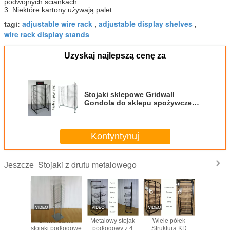
podwójnych ściankach.
3. Niektóre kartony używają palet.
adjustable wire rack
adjustable display shelves
tagi:
,
,
wire rack display stands
Uzyskaj najlepszą cenę za
Stojaki sklepowe Gridwall
Gondola do sklepu spożywczego
do żelaznej ramy Supmarket
Kształt H.
Kontyntynuj
Stojaki z drutu metalowego
Jeszcze
tronne
Uniwersalne
Metalowy stojak
Wiele półek
Półki Inro 
 z drutu
stojaki podłogowe
podłogowy z 4
Struktura KD
drutu met