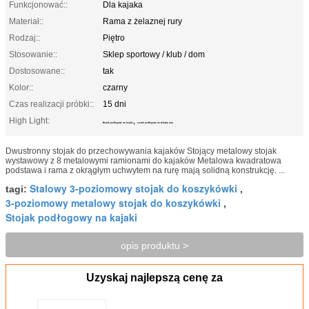
Funkcjonować::
Dla kajaka
Materiał::
Rama z żelaznej rury
Rodzaj::
Piętro
Stosowanie::
Sklep sportowy / klub / dom
Dostosowane::
tak
Kolor::
czarny
Czas realizacji próbki::
15 dni
High Light:
,
Stojak podłogowy na kajaki
stojak podłogowy na żelazną rurę
Dwustronny stojak do przechowywania kajaków Stojący metalowy stojak
wystawowy z 8 metalowymi ramionami do kajaków Metalowa kwadratowa
podstawa i rama z okrągłym uchwytem na rurę mają solidną konstrukcję. ...
Stalowy 3-poziomowy stojak do koszykówki
tagi:
,
3-poziomowy metalowy stojak do koszykówki
,
Stojak podłogowy na kajaki
opis produktu >
Uzyskaj najlepszą cenę za