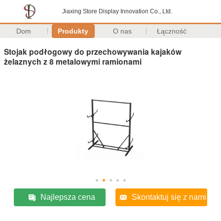
Jiaxing Store Display Innovation Co., Ltd.
Dom
Produkty
O nas
Łączność
Stojak podłogowy do przechowywania kajaków
żelaznych z 8 metalowymi ramionami
Najlepsza cena
Skontaktuj się z nami